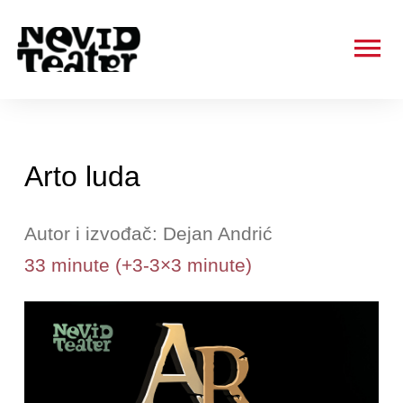
Ma
Me
Arto luda
Autor i izvođač: Dejan Andrić
33 minute (+3-3×3 minute)