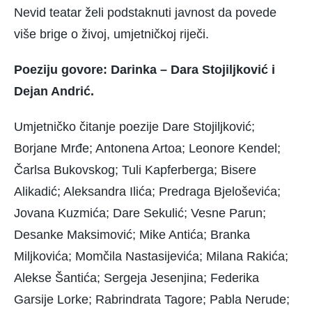
Nevid teatar želi podstaknuti javnost da povede
više brige o živoj, umjetničkoj riječi.
Poeziju govore: Darinka – Dara Stojiljković i
Dejan Andrić.
Umjetničko čitanje poezije Dare Stojiljković;
Borjane Mrđe; Antonena Artoa; Leonore Kendel;
Čarlsa Bukovskog; Tuli Kapferberga; Bisere
Alikadić; Aleksandra Ilića; Predraga Bjeloševića;
Jovana Kuzmića; Dare Sekulić; Vesne Parun;
Desanke Maksimović; Mike Antića; Branka
Miljkovića; Momčila Nastasijevića; Milana Rakića;
Alekse Šantića; Sergeja Jesenjina; Federika
Garsije Lorke; Rabrindrata Tagore; Pabla Nerude;