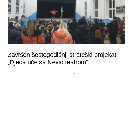
Završen šestogodišnji strateški projekat
„Djeca uče sa Nevid teatrom“
Obrazovni program „Djeca uče sa Nevid teatrom“
završen je 8. marta 2024. godine, nakon šest
godina rada u 50 manjih sredina širom Republike
Srpske i Banje Luke, kroz koje je prošlo više od
6.000 djece i 500 prosvjetnih radnika.
Više
09 Mar 2024