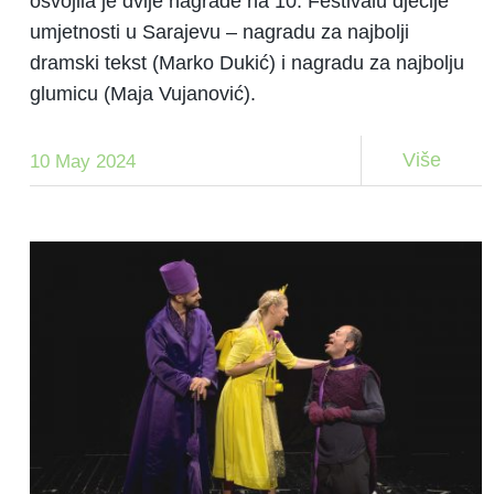
osvojila je dvije nagrade na 10. Festivalu dječije
umjetnosti u Sarajevu – nagradu za najbolji
dramski tekst (Marko Dukić) i nagradu za najbolju
glumicu (Maja Vujanović).
Više
10 May 2024