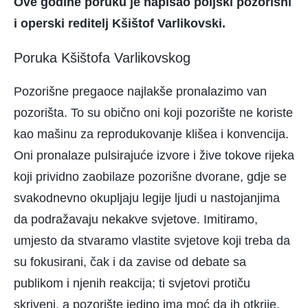
Ove godine poruku je napisao poljski pozorišni
i operski reditelj Kšištof Varlikovski.
Poruka Kšištofa Varlikovskog
Pozorišne pregaoce najlakše pronalazimo van
pozorišta. To su obično oni koji pozorište ne koriste
kao mašinu za reprodukovanje klišea i konvencija.
Oni pronalaze pulsirajuće izvore i žive tokove rijeka
koji prividno zaobilaze pozorišne dvorane, gdje se
svakodnevno okupljaju legije ljudi u nastojanjima
da podražavaju nekakve svjetove. Imitiramo,
umjesto da stvaramo vlastite svjetove koji treba da
su fokusirani, čak i da zavise od debate sa
publikom i njenih reakcija; ti svjetovi protiču
skriveni, a pozorište jedino ima moć da ih otkrije.