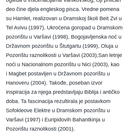
ogleda u inscenacijama Varlikovskog, čiji priličan
deo čine djela engleskog pisca. Vredne pomena
su Hamlet, realizovan u Dramskoj školi Beit Zvi u
Tel Avivu (1997), Ukroćena goropad u Dramskom
pozorištu u Varšavi (1998), Bogojavljenska noć u
Državnom pozorištu u Štutgartu (1999), Oluja u
Pozorištu raznolikosti u Varšavi (2003),San letnje
noći u Nacionalnom pozorištu u Nici (2003), kao
i Magbet postavljen u Državnom pozorištu u
Hanoveru (2004). Takođe, poseban izvor
inspiracija za njega predstavljaju Biblija i antičko
doba. Ta fascinacija rezultirala je postavkom
Sofokleove Elektre u Dramskom pozorištu u
Varšavi (1997) i Euripidovih Bahantkinja u
Pozorištu raznolikosti (2001).