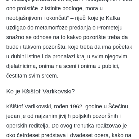
ono proističe iz istinite podloge, mora u
neobjašnjivom i okončati“ – riječi koje je Kafka
uzdigao do metamorfoze predanja o Prometeju
snažno se odnose na to kakvo pozorište treba da
bude i takvom pozorištu, koje treba da ima početak
u dubini istine i da pronalazi kraj u svim njegovim
djelatnicima, onima na sceni i onima u publici,
čestitam svim srcem.
Ko je Kšištof Varlikovski?
Kšištof Varlikovski, rođen 1962. godine u Ščećinu,
jedan je od najzanimljivijih poljskih pozorišnih i
operskih reditelja. Do ovog trenutka realizovao je
oko četrdeset predstava i dvadeset opera, kako na