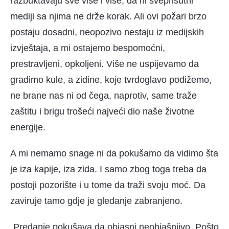
razbuktavaju sve više i više, da ni sveprisutni
mediji sa njima ne drže korak. Ali ovi požari brzo
postaju dosadni, neopozivo nestaju iz medijskih
izvještaja, a mi ostajemo bespomoćni,
prestravljeni, opkoljeni. Više ne uspijevamo da
gradimo kule, a zidine, kοje tvrdoglavo podižemo,
ne brane nas ni od čega, naprotiv, same traže
zaštitu i brigu trošeći najveći dio naše životne
energije.
A mi nemamo snage ni da pokušamo da vidimo šta
je iza kapije, iza zida. I samo zbog toga treba da
postoji pozorište i u tome da traži svoju moć. Da
zaviruje tamo gdje je gledanje zabranjeno.
„Predanje pokušava da objasni neobjašnjivo. Pošto