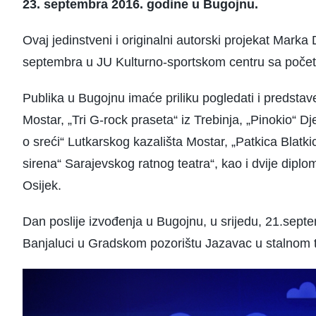
23. septembra 2016. godine u Bugojnu.
Ovaj jedinstveni i originalni autorski projekat Marka
septembra u JU Kulturno-sportskom centru sa poče
Publika u Bugojnu imaće priliku pogledati i predstave:
Mostar, „Tri G-rock praseta“ iz Trebinja, „Pinokio“ D
o sreći“ Lutkarskog kazališta Mostar, „Patkica Blatk
sirena“ Sarajevskog ratnog teatra“, kao i dvije dip
Osijek.
Dan poslije izvođenja u Bugojnu, u srijedu, 21.septe
Banjaluci u Gradskom pozorištu Jazavac u stalnom t