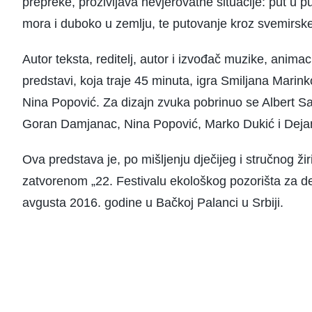
prepreke, proživljava nevjerovatne situacije: put u p
mora i duboko u zemlju, te putovanje kroz svemirske
Autor teksta, reditelj, autor i izvođač muzike, animaci
predstavi, koja traje 45 minuta, igra Smiljana Marinko
Nina Popović. Za dizajn zvuka pobrinuo se Albert Sa
Goran Damjanac, Nina Popović, Marko Dukić i Dejan 
Ova predstava je, po mišljenju dječijeg i stručnog ž
zatvorenom „22. Festivalu ekološkog pozorišta za de
avgusta 2016. godine u Bačkoj Palanci u Srbiji.