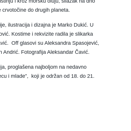
ustinju i kroz morsku oluju, silazak na dno
 crvotočine do drugih planeta.
je, ilustracija i dizajna je Marko Dukić. U
vić. Kostime i rekvizite radila je slikarka
vić. Off glasovi su Aleksandra Spasojević,
Andrić. Fotografija Aleksandar Čavić.
irija, proglašena najboljom na nedavno
cu i mlade”, koji je održan od 18. do 21.