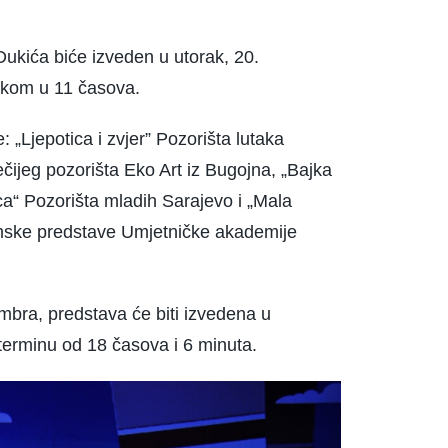
 Dukića biće izveden u utorak, 20.
tkom u 11 časova.
 „Ljepotica i zvjer” Pozorišta lutaka
ječijeg pozorišta Eko Art iz Bugojna, „Bajka
ica“ Pozorišta mladih Sarajevo i „Mala
lomske predstave Umjetničke akademije
mbra, predstava će biti izvedena u
erminu od 18 časova i 6 minuta.