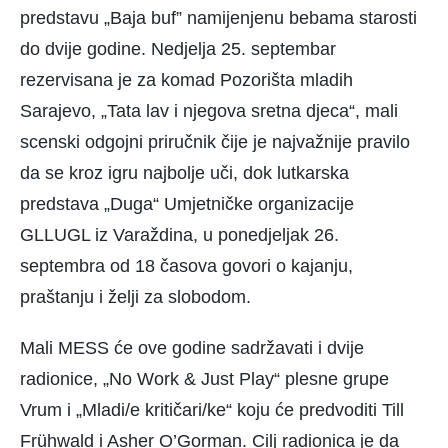
predstavu „Baja buf” namijenjenu bebama starosti
do dvije godine. Nedjelja 25. septembar
rezervisana je za komad Pozorišta mladih
Sarajevo, „Tata lav i njegova sretna djeca“, mali
scenski odgojni priručnik čije je najvažnije pravilo
da se kroz igru najbolje uči, dok lutkarska
predstava „Duga“ Umjetničke organizacije
GLLUGL iz Varaždina, u ponedjeljak 26.
septembra od 18 časova govori o kajanju,
praštanju i želji za slobodom.
Mali MESS će ove godine sadržavati i dvije
radionice, „No Work & Just Play“ plesne grupe
Vrum i „Mladi/e kritičari/ke“ koju će predvoditi Till
Frühwald i Asher O’Gorman. Cilj radionica je da