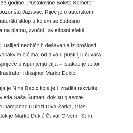
 133 godine „Pustolovine Boleta Komete”
ozorištu Jazavac. Riječ je o autorskom
amaturški sklop u kojem se čudesno
na platnu, zvučni i svjetlosni efekti.
i uslijed neobičnih dešavanja iz prošlosti
kakvim bićima, od diva u pustinji i čuvara
iječe u ispunjenju cilja – istakao je autor
strastrator i dizajner Marko Dukić.
 je Nina Babić koja je i izradila rekvizite
 svjetla Saša Šuman, dok su glasove
n Damjanac u ulozi Diva Žarka, Glas
, dok je Marko Dukić Čuvar Crveni i Sum