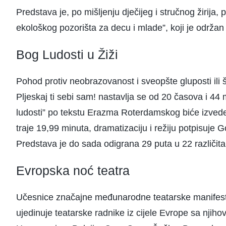
Predstava je, po mišljenju dječijeg i stručnog žirija,
ekološkog pozorišta za decu i mlade”, koji je održan
Bog Ludosti u Žiži
Pohod protiv neobrazovanost i sveopšte gluposti ili šta
Pljeskaj ti sebi sam! nastavlja se od 20 časova i 44
ludosti” po tekstu Erazma Roterdamskog biće izveden
traje 19,99 minuta, dramatizaciju i režiju potpisuje
Predstava je do sada odigrana 29 puta u 22 različita
Evropska noć teatra
Učesnice značajne međunarodne teatarske manifestac
ujedinuje teatarske radnike iz cijele Evrope sa njih