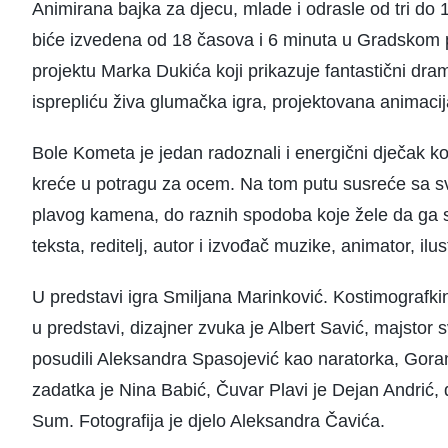
Animirana bajka za djecu, mlade i odrasle od tri do
biće izvedena od 18 časova i 6 minuta u Gradskom p
projektu Marka Dukića koji prikazuje fantastični dr
isprepliću živa glumačka igra, projektovana animacija 
Bole Kometa je jedan radoznali i energični dječak koj
kreće u potragu za ocem. Na tom putu susreće sa sva
plavog kamena, do raznih spodoba koje žele da ga spr
teksta, reditelj, autor i izvođač muzike, animator, ilu
U predstavi igra Smiljana Marinković. Kostimografkinja
u predstavi, dizajner zvuka je Albert Savić, majstor
posudili Aleksandra Spasojević kao naratorka, Gora
zadatka je Nina Babić, Čuvar Plavi je Dejan Andrić
Sum. Fotografija je djelo Aleksandra Čavića.