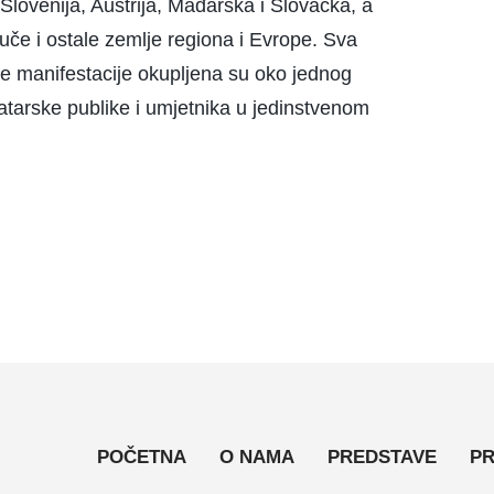
lovenija, Austrija, Mađarska i Slovačka, a
juče i ostale zemlje regiona i Evrope. Sva
ne manifestacije okupljena su oko jednog
eatarske publike i umjetnika u jedinstvenom
POČETNA
O NAMA
PREDSTAVE
PR