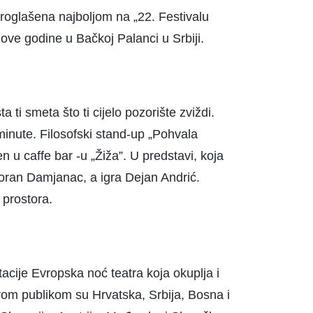
 proglašena najboljom na „22. Festivalu
 ove godine u Bačkoj Palanci u Srbiji.
 ti smeta što ti cijelo pozorište zviždi.
 minute. Filosofski stand-up „Pohvala
 u caffe bar -u „Žiža”. U predstavi, koja
 Goran Damjanac, a igra Dejan Andrić.
 prostora.
ije Evropska noć teatra koja okuplja i
ovom publikom su Hrvatska, Srbija, Bosna i