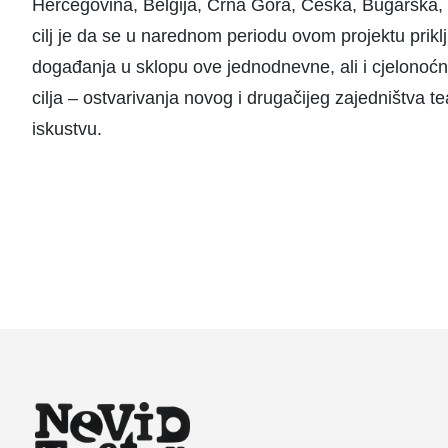
Hercegovina, Belgija, Crna Gora, Češka, Bugarska, S
cilj je da se u narednom periodu ovom projektu prikl
događanja u sklopu ove jednodnevne, ali i cjelonoć
cilja – ostvarivanja novog i drugačijeg zajedništva t
iskustvu.